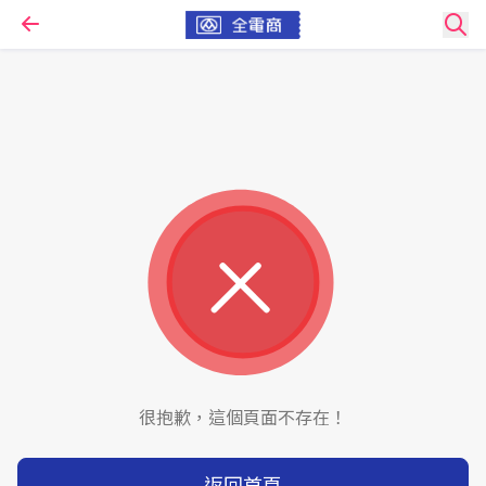
很抱歉，這個頁面不存在！
返回首頁