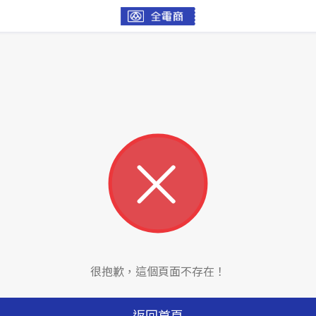
很抱歉，這個頁面不存在！
返回首頁