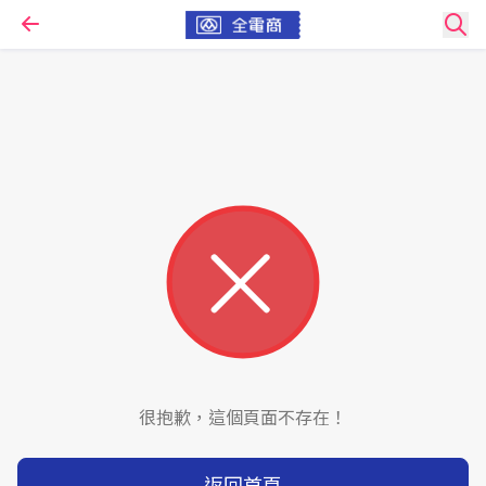
很抱歉，這個頁面不存在！
返回首頁