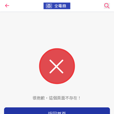
很抱歉，這個頁面不存在！
返回首頁