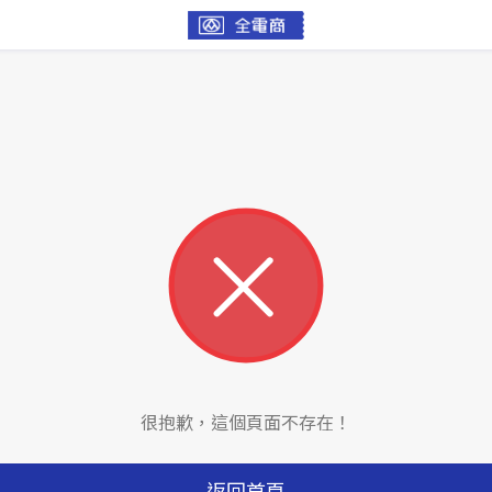
很抱歉，這個頁面不存在！
返回首頁