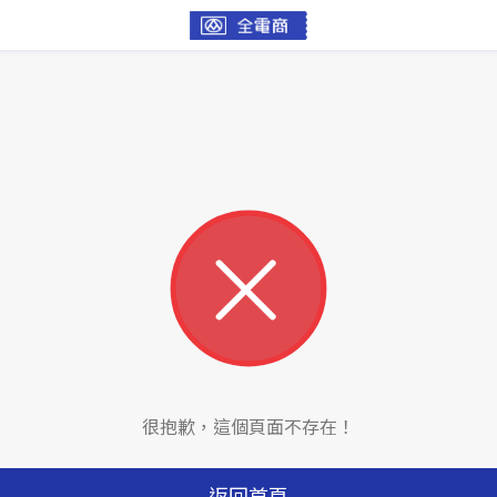
很抱歉，這個頁面不存在！
返回首頁