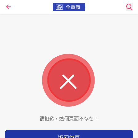
很抱歉，這個頁面不存在！
返回首頁