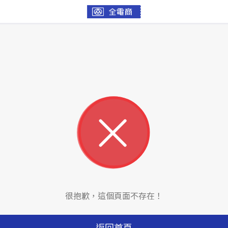
很抱歉，這個頁面不存在！
返回首頁