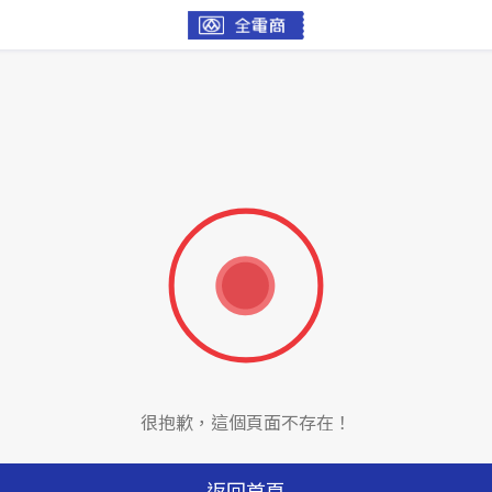
很抱歉，這個頁面不存在！
返回首頁