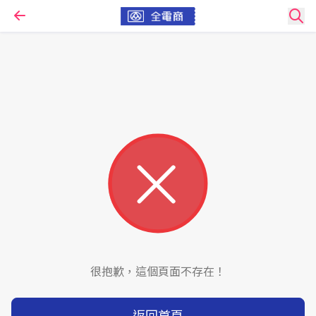
很抱歉，這個頁面不存在！
返回首頁