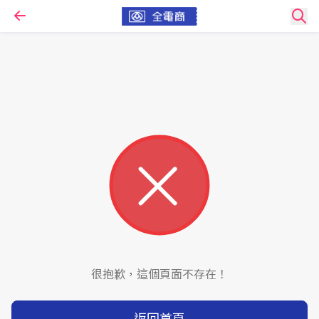
很抱歉，這個頁面不存在！
返回首頁