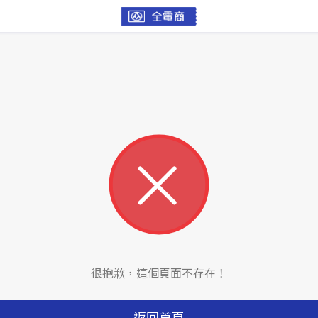
很抱歉，這個頁面不存在！
返回首頁