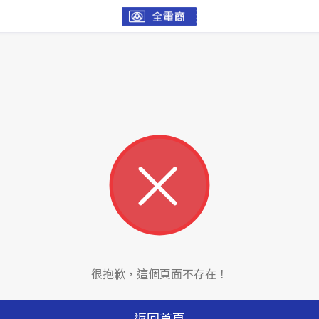
很抱歉，這個頁面不存在！
返回首頁