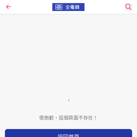
很抱歉，這個頁面不存在！
返回首頁