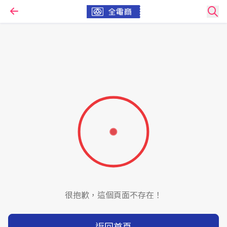
很抱歉，這個頁面不存在！
返回首頁