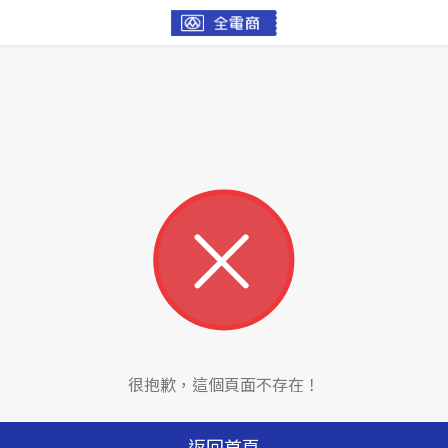
很抱歉，這個頁面不存在！
返回首頁