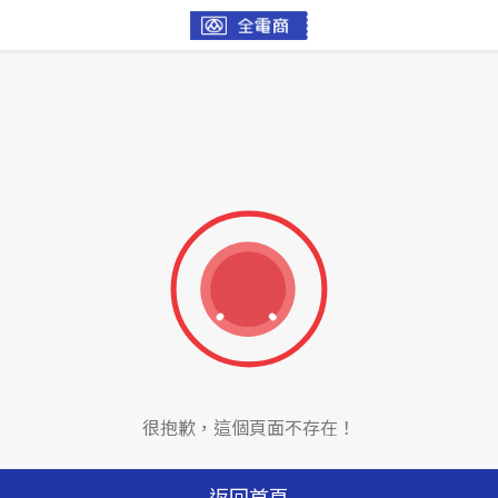
很抱歉，這個頁面不存在！
返回首頁