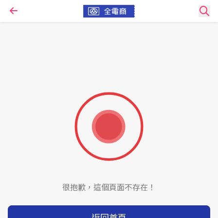
很抱歉，這個頁面不存在！
返回首頁