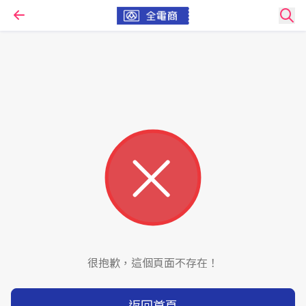
很抱歉，這個頁面不存在！
返回首頁