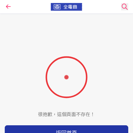
很抱歉，這個頁面不存在！
返回首頁