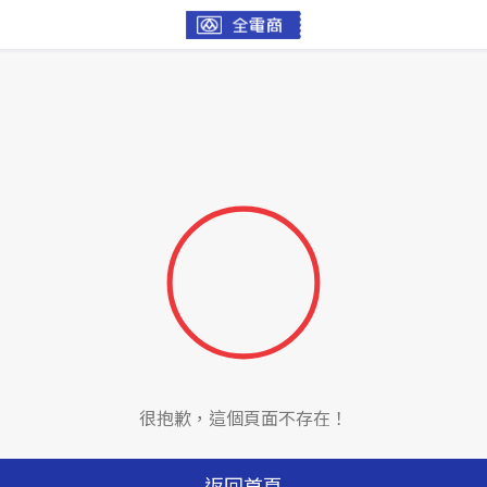
很抱歉，這個頁面不存在！
返回首頁