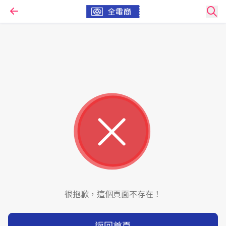
很抱歉，這個頁面不存在！
返回首頁