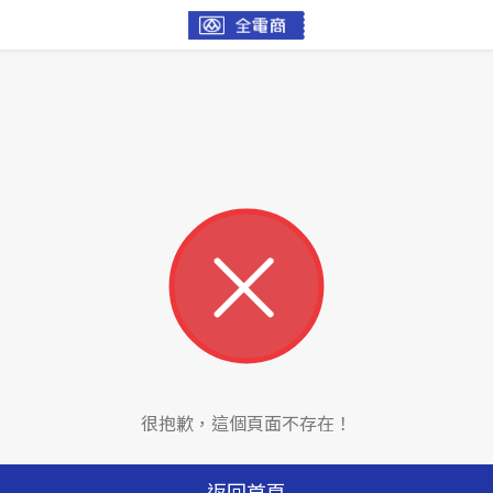
很抱歉，這個頁面不存在！
返回首頁