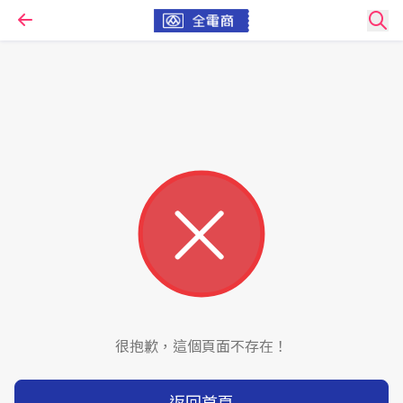
很抱歉，這個頁面不存在！
返回首頁