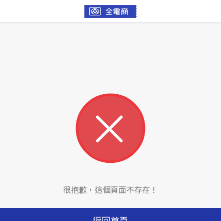
很抱歉，這個頁面不存在！
返回首頁