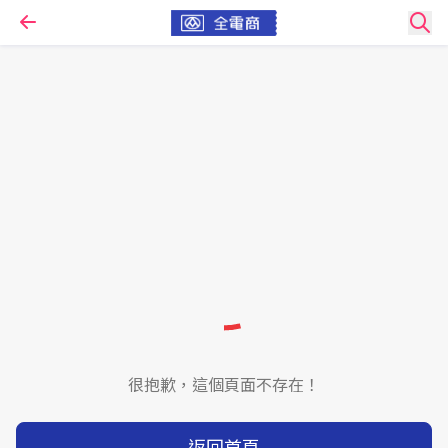
很抱歉，這個頁面不存在！
返回首頁