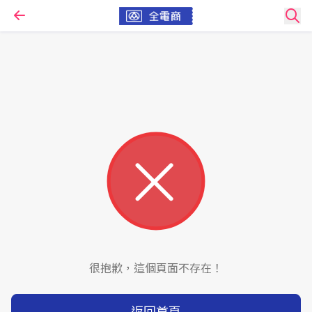
很抱歉，這個頁面不存在！
返回首頁