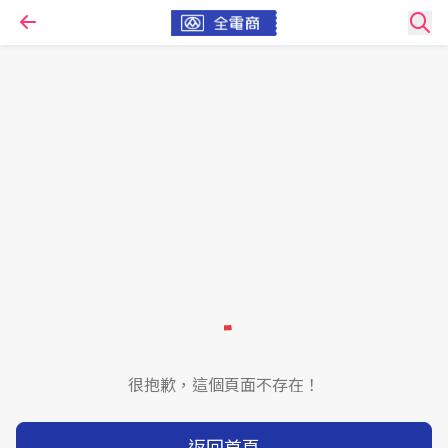
很抱歉，這個頁面不存在！
返回首頁