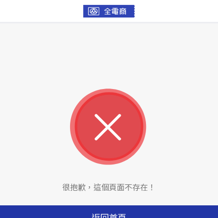
很抱歉，這個頁面不存在！
返回首頁