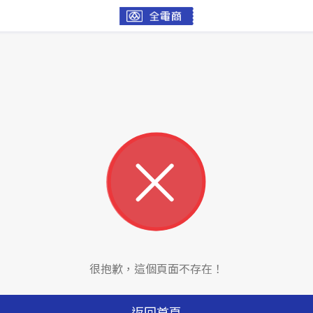
很抱歉，這個頁面不存在！
返回首頁