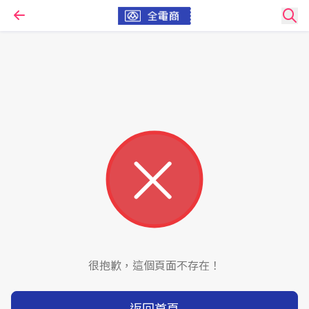
很抱歉，這個頁面不存在！
返回首頁