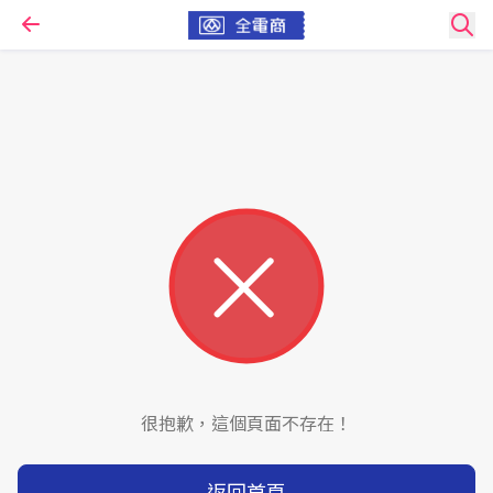
很抱歉，這個頁面不存在！
返回首頁