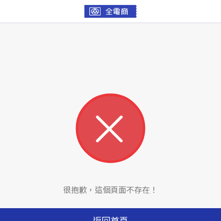
很抱歉，這個頁面不存在！
返回首頁