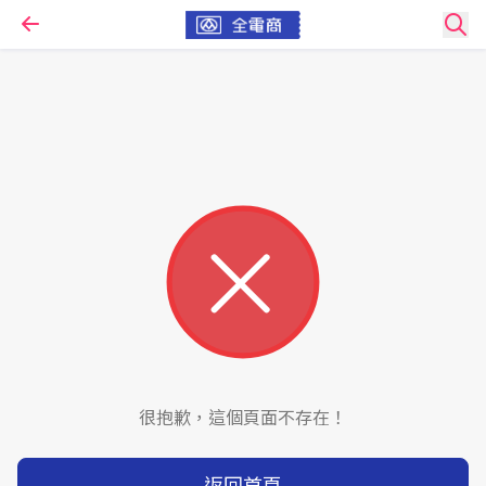
很抱歉，這個頁面不存在！
返回首頁