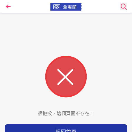
很抱歉，這個頁面不存在！
返回首頁