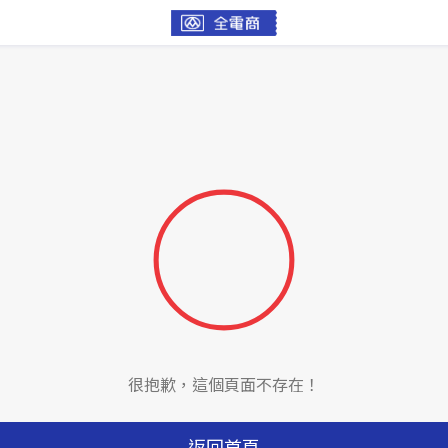
很抱歉，這個頁面不存在！
返回首頁