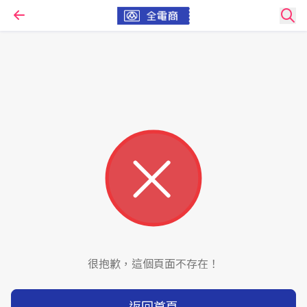
很抱歉，這個頁面不存在！
返回首頁