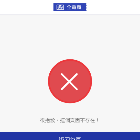
很抱歉，這個頁面不存在！
返回首頁