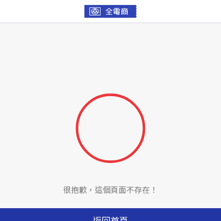
很抱歉，這個頁面不存在！
返回首頁