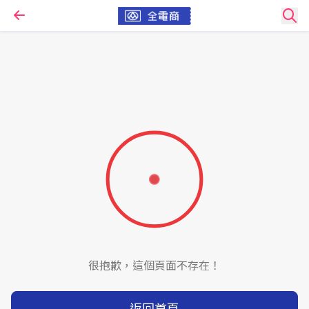
很抱歉，這個頁面不存在！
返回首頁