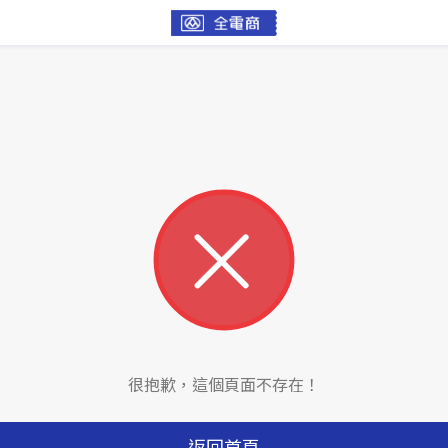
很抱歉，這個頁面不存在！
返回首頁