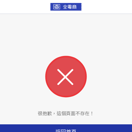
很抱歉，這個頁面不存在！
返回首頁