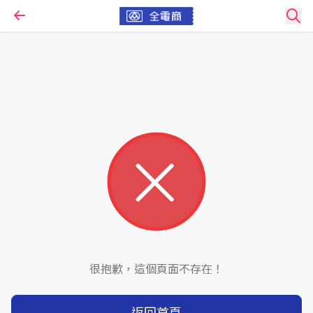
很抱歉，這個頁面不存在！
返回首頁