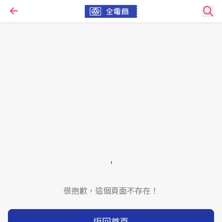
很抱歉，這個頁面不存在！
返回首頁