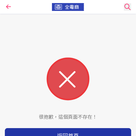
很抱歉，這個頁面不存在！
返回首頁