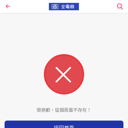
很抱歉，這個頁面不存在！
返回首頁