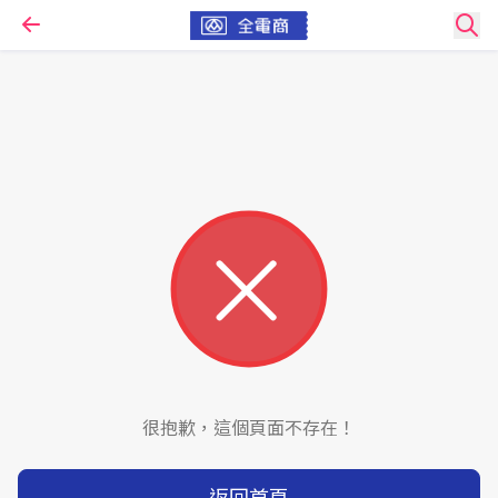
很抱歉，這個頁面不存在！
返回首頁