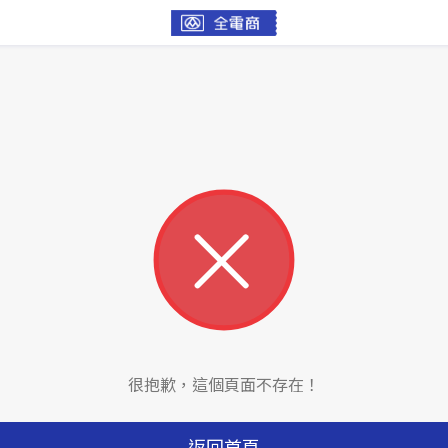
很抱歉，這個頁面不存在！
返回首頁