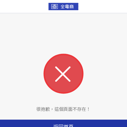
很抱歉，這個頁面不存在！
返回首頁