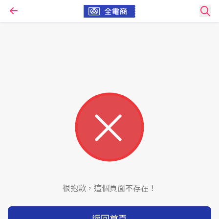
很抱歉，這個頁面不存在！
返回首頁